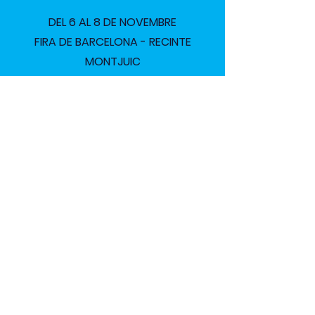
DEL 6 AL 8 DE NOVEMBRE
FIRA DE BARCELONA - RECINTE
MONTJUIC
FOOD SERVICE AND
HOSPITALITY TECH
ECOSYSTEM