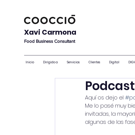
Xavi Carmona
Food Business Consultant
Inicio
Dirigido a
Servicios
Clientes
Digital
DIGH
Podcast
Aquí os dejo el 
#p
Me lo pasé muy bi
invitadas, la mayo
algunas de las fas