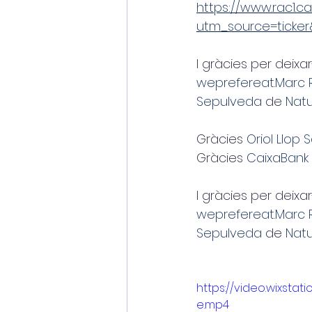
https://www.rac1.
utm_source=tick
I gràcies per deixa
weprefereat.
Marc 
Sepulveda
 de 
Natu
Gràcies 
Oriol Llop
Gràcies 
CaixaBank
I gràcies per deixa
weprefereat.
Marc 
Sepulveda
 de 
Natu
https://video.wixst
e.mp4