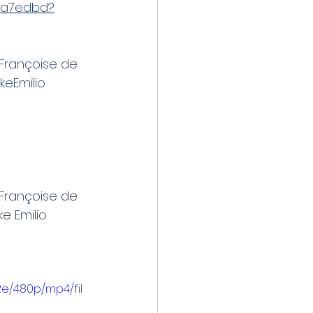
00a7edbd?
Françoise
 de 
ke
Emilio 
Françoise
 de 
ke 
Emilio 
e/480p/mp4/fil