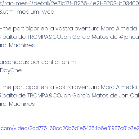
cat/rac-mes-1/detail/2e71d17f-8266-4e21-9203-b034
er&utm_medium=web
r-me participar en la vostra aventura 
Marc Almeda 
Ribalta
 de 
TROMPA&CO.
Jon Garcia Matos
 de 
#jonca
ral Machines
 Sarsanedas
 per confiar en mi.
 DayOne
r-me participar en la vostra aventura 
Marc Almeda 
Ribalta
 de 
TROMPA&CO.
Jon Garcia Matos
 de Jon Ca
ral Machines
atic.com/video/2cd775_68ca20b5d1e54354b6e31987c81b7e2