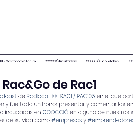
IT - Gastronomic Forum
COOCCIÓ Incubadora
COOCCIÓ Dark kitchen
COO
 Rac&Go de Rac1
odcast
 de 
Radiocat XXI. RAC1 / RAC105
 en el que part
en y fue todo un honor presentar y comentar las e
ría incubadas en 
COOCCIÓ
 en alguno de nuestros s
es de su vida como 
#empresas
 y 
#emprendedore